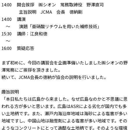
14:00 開会挨拶 ㈱シオン 常務取締役 野澤直司
主旨説明 JCMA 会長 徳納剛
14:00 講演
～ 演題「亜硝酸リチウムを用いた補修技術」
15:30 講師：江良和徳
～
16:00 質疑応答
まず初めに、今回の講習会を企画準備いたしました㈱シオンの野
澤常務にご挨拶を頂きました。
続いて、JCMA会長の徳納が協会の説明を行いました。
趣旨説明
「本日私たちは広島から来ました。なぜ広島なのかと不思議に思
われる方が多いと思います。広島はASRによる劣化が国内でも多
い土地柄です。また、瀬戸内海沿岸地域は海砂による塩害が多い
地域ですし、中国山地は融雪剤による塩害が多い地域です。その
ようなコンクリートにとって過酷な土地柄です。そのような環境