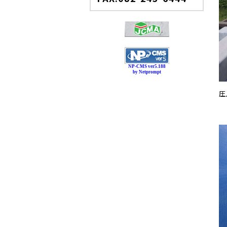
NP-CMS ver5.188
by Netprompt
圧