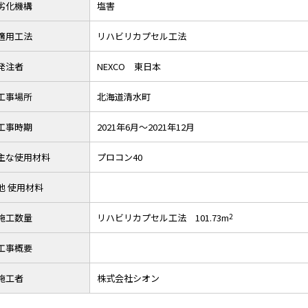
劣化機構
塩害
適用工法
リハビリカプセル工法
発注者
NEXCO 東日本
工事場所
北海道清水町
工事時期
2021年6月～2021年12月
主な使用材料
プロコン40
他 使用材料
施工数量
リハビリカプセル工法 101.73m
2
工事概要
施工者
株式会社シオン