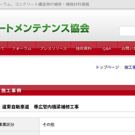
ーラム、コンクリート構造物の補修・補強材料情報
いて
フォーラム
プレスリリース
技術資料
Q&A
お問い
トップページ
施工
施工事例
道東自動車道 帯広管内橋梁補修工事
事業区分
その他