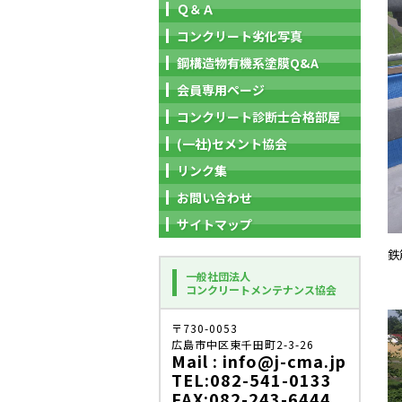
Ｑ＆Ａ
コンクリート劣化写真
鋼構造物有機系塗膜Q&A
会員専用ページ
コンクリート診断士合格部屋
(一社)セメント協会
リンク集
お問い合わせ
サイトマップ
鉄
一般社団法人
コンクリートメンテナンス協会
〒730-0053
広島市中区東千田町2-3-26
Mail : info@j-cma.jp
TEL:082-541-0133
FAX:082-243-6444