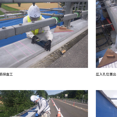
筋探査工
圧入孔位置出