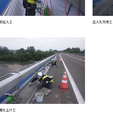
部圧入工
圧入孔充填工
面仕上げ工