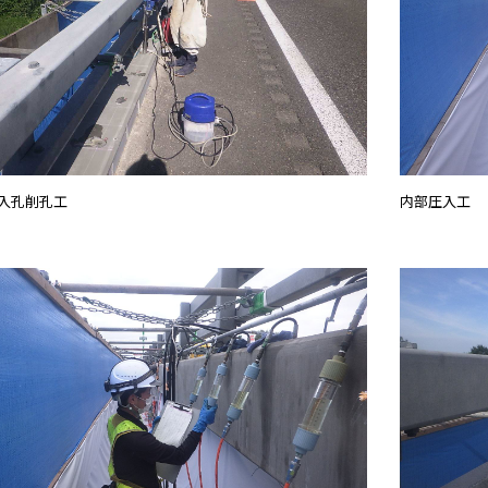
入孔削孔工
内部圧入工