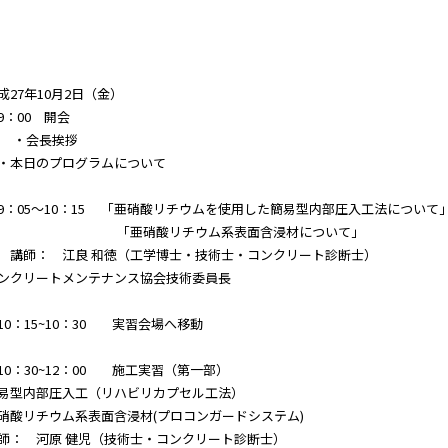
成27年10月2日（金）
：00 開会
・会長挨拶
本日のプログラムについて
：05～10：15 「亜硝酸リチウムを使用した簡易型内部圧入工法について
「亜硝酸リチウム系表面含浸材について」
師： 江良 和徳（工学博士・技術士・コンクリート診断士）
ンクリートメンテナンス協会技術委員長
0：15~10：30 実習会場へ移動
0：30~12：00 施工実習（第一部）
易型内部圧入工（リハビリカプセル工法）
硝酸リチウム系表面含浸材(プロコンガードシステム)
師： 河原 健児（技術士・コンクリート診断士）