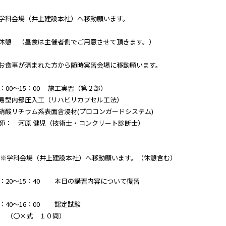
学科会場（井上建設本社）へ移動願います。
休憩 （昼食は主催者側でご用意させて頂きます。）
お食事が済まれた方から随時実習会場に移動願います。
3：00～15：00 施工実習（第２部）
易型内部圧入工（リハビリカプセル工法）
硝酸リチウム系表面含浸材(プロコンガードシステム)
師： 河原 健児（技術士・コンクリート診断士）
学科会場（井上建設本社）へ移動願います。（休憩含む）
5：20～15：40 本日の講習内容について復習
5：40～16：00 認定試験
（〇×式 １０問）