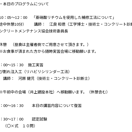
本日のプログラムについて
0：05～12：00 「亜硝酸リチウムを使用した補修工法について」
途中休憩10分） 講師： 江良 和徳（工学博士・技術士・コンクリート診
ンクリートメンテナンス協会技術委員長
休憩 （昼食は主催者側でご用意させて頂きます。）
お食事が済まれた方から随時実習会場に移動願います。
3：00～15：30 施工実習
び割れ注入工（リハビリシリンダー工法）
師： 河原 健児（技術士・コンクリート診断士）
午前中の会場（井上建設本社）へ移動願います。（休憩含む）
6：00～16：30 本日の講習内容について復習
6：30～17：00 認定試験
（〇×式 １０問）