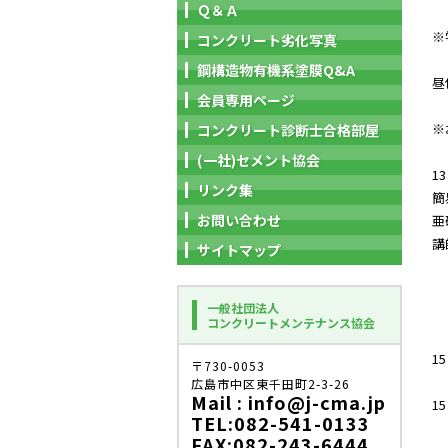
Ｑ＆Ａ
※
コンクリート劣化写真
鋼構造物有機系塗膜Q&A
昼
会員専用ページ
※
コンクリート診断士合格部屋
(一社)セメント協会
1
リンク集
簡
お問い合わせ
亜
講
サイトマップ
一般社団法人
※
コンクリートメンテナンス協会
1
〒730-0053
広島市中区東千田町2-3-26
Mail : info@j-cma.jp
1
TEL:082-541-0133
FAX:082-243-6444