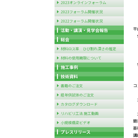
2023オンラインフォーラム
2023フォーラム開催状況
2022フォーラム開催状況
平
活動・講演・見学会報告
9
総会
材料ロス率 ひび割れ深さの推定
・
材料の使用期限について
9
施工事例
技術資料
講
コ
書籍のご注文
経年供試体のご注文
1
カタログダウンロード
リハビリ工法 施工動画
1
簡
小規模橋梁ビデオ
亜
プレスリリース
講