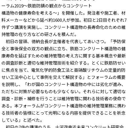
ーラム2019～鉄筋防錆の観点からコンクリート
構造物の健康寿命を考える～」を開催した。発注者や施工者、材
料メーカーなどから延べ約1600人が参加。初日と2日目それぞれ7
件ずつ講演を実施し、コンクリート構造物の長寿命化のための維
持管理の在り方などの研さんを積んだ。
初日の冒頭、徳納会長が主催者を代表してあいさつ。「予防保
全と事後保全の双方の観点に立ち、鉄筋コンクリート構造物の健
康寿命を延ばすための維持管理の考え方に関する基本概念や最新
の調査診断と適切な維持管理技術を紹介する。とくに鉄筋防せい
に焦点を当て、電気化学的防食工法と亜硝酸リチウムの定量的防
せい工法中心として事例を交えて解説する」とフォーラムの概要
を説明し、「わが国のコンクリート構造物の中には劣化が進み、
ただちに対策が必要なものも少なくない。それらに対して適切な
調査・診断・補修を行うことは維持管理に関わる技術者の使命で
ある。本フォーラムがコンクリート構造物の維持管理業務に携わ
る技術者の皆様にとって光明になる内容を提供できることを祈念
している」と述べた。
初日の7件の講演のうち、十河茂幸近未来コンクリート研究会