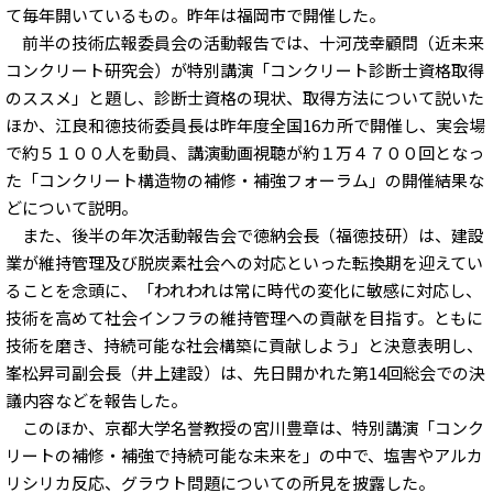
て毎年開いているもの。昨年は福岡市で開催した。
前半の技術広報委員会の活動報告では、十河茂幸顧問（近未来
コンクリート研究会）が特別講演「コンクリート診断士資格取得
のススメ」と題し、診断士資格の現状、取得方法について説いた
ほか、江良和徳技術委員長は昨年度全国16カ所で開催し、実会場
で約５１００人を動員、講演動画視聴が約１万４７００回となっ
た「コンクリート構造物の補修・補強フォーラム」の開催結果な
どについて説明。
また、後半の年次活動報告会で徳納会長（福徳技研）は、建設
業が維持管理及び脱炭素社会への対応といった転換期を迎えてい
ることを念頭に、「われわれは常に時代の変化に敏感に対応し、
技術を高めて社会インフラの維持管理への貢献を目指す。ともに
技術を磨き、持続可能な社会構築に貢献しよう」と決意表明し、
峯松昇司副会長（井上建設）は、先日開かれた第14回総会での決
議内容などを報告した。
このほか、京都大学名誉教授の宮川豊章は、特別講演「コンク
リートの補修・補強で持続可能な未来を」の中で、塩害やアルカ
リシリカ反応、グラウト問題についての所見を披露した。