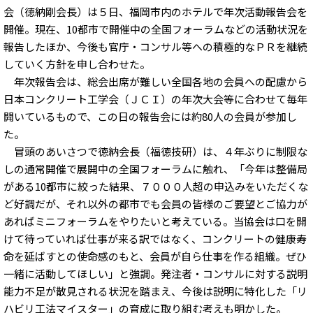
会（徳納剛会長）は５日、福岡市内のホテルで年次活動報告会を
開催。現在、10都市で開催中の全国フォーラムなどの活動状況を
報告したほか、今後も官庁・コンサル等への積極的なＰＲを継続
していく方針を申し合わせた。
年次報告会は、総会出席が難しい全国各地の会員への配慮から
日本コンクリート工学会（ＪＣＩ）の年次大会等に合わせて毎年
開いているもので、この日の報告会には約80人の会員が参加し
た。
冒頭のあいさつで徳納会長（福徳技研）は、４年ぶりに制限な
しの通常開催で展開中の全国フォーラムに触れ、「今年は整備局
がある10都市に絞った結果、７０００人超の申込みをいただくな
ど好調だが、それ以外の都市でも会員の皆様のご要望とご協力が
あればミニフォーラムをやりたいと考えている。当協会は口を開
けて待っていれば仕事が来る訳ではなく、コンクリートの健康寿
命を延ばすとの使命感のもと、会員が自ら仕事を作る組織。ぜひ
一緒に活動してほしい」と強調。発注者・コンサルに対する説明
能力不足が散見される状況を踏まえ、今後は説明に特化した「リ
ハビリ工法マイスター」の育成に取り組む考えも明かした。