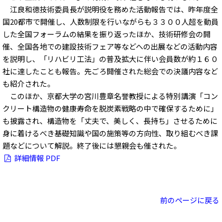
江良和徳技術委員長が説明役を務めた活動報告では、昨年度全
国20都市で開催し、人数制限を行いながらも３３００人超を動員
した全国フォーラムの結果を振り返ったほか、技術研修会の開
催、全国各地での建設技術フェア等などへの出展などの活動内容
を説明し、「リハビリ工法」の普及拡大に伴い会員数が約１６０
社に達したことも報告。先ごろ開催された総会での決議内容など
も紹介された。
このほか、京都大学の宮川豊章名誉教授による特別講演「コン
クリート構造物の健康寿命を脱炭素戦略の中で確保するために」
も披露され、構造物を「丈夫で、美しく、長持ち」させるために
身に着けるべき基礎知識や国の施策等の方向性、取り組むべき課
題などについて解説。終了後には懇親会も催された。
詳細情報 PDF
前のページに戻る