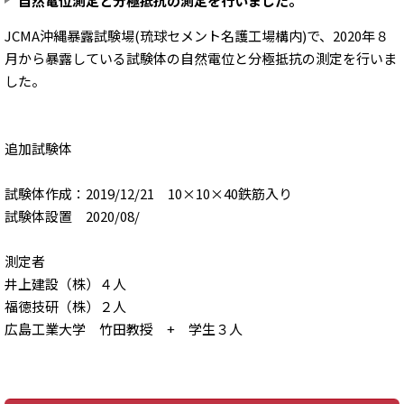
自然電位測定と分極抵抗の測定を行いました。
JCMA沖縄暴露試験場(琉球セメント名護工場構内)で、2020年８
月から暴露している試験体の自然電位と分極抵抗の測定を行いま
した。
追加試験体
試験体作成：2019/12/21 10×10×40鉄筋入り
試験体設置 2020/08/
測定者
井上建設（株）４人
福徳技研（株）２人
広島工業大学 竹田教授 + 学生３人