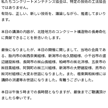
私たちコンクリートメンテナンス協会は、特定の技術の工法協会
ではありません。
有効な、正しい、新しい技術を、議論しながら、推進してまいり
ます。
本日の講演の内容が、北陸地方のコンクリート構造物の長寿命化
に貢献できることを祈念いたします。
最後になりましたが、本日の開催に関しまして、当地の会員であ
る、胎内市の㈱西奈美組様、新潟市の佐久間組様、小千谷市の渡
辺建設㈱様、長岡市の㈱山長組様、柏崎市の㈱北洋様、五泉市の
㈱目黒組様、阿賀町の㈱三川組様、新潟市の大野建設様、燕市の
㈱河村組様に大変お世話になりました。また、極東興和㈱様には
講師の派遣等お世話になりました。有難うございました。
本日は午後５時までの長時間となりますが、最後までご聴講頂け
ましたら幸いです。