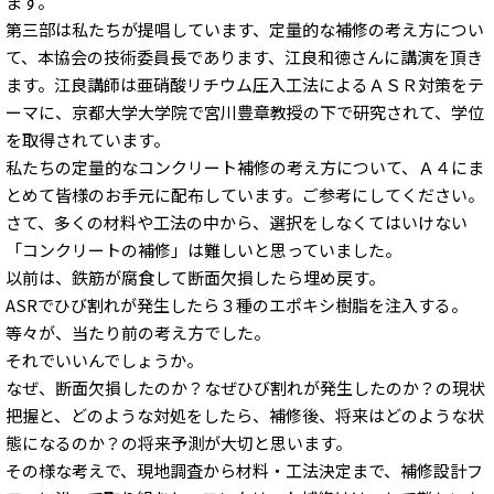
ます。
第三部は私たちが提唱しています、定量的な補修の考え方につい
て、本協会の技術委員長であります、江良和徳さんに講演を頂き
ます。江良講師は亜硝酸リチウム圧入工法によるＡＳＲ対策をテ
ーマに、京都大学大学院で宮川豊章教授の下で研究されて、学位
を取得されています。
私たちの定量的なコンクリート補修の考え方について、Ａ４にま
とめて皆様のお手元に配布しています。ご参考にしてください。
さて、多くの材料や工法の中から、選択をしなくてはいけない
「コンクリートの補修」は難しいと思っていました。
以前は、鉄筋が腐食して断面欠損したら埋め戻す。
ASRでひび割れが発生したら３種のエポキシ樹脂を注入する。
等々が、当たり前の考え方でした。
それでいいんでしょうか。
なぜ、断面欠損したのか？なぜひび割れが発生したのか？の現状
把握と、どのような対処をしたら、補修後、将来はどのような状
態になるのか？の将来予測が大切と思います。
その様な考えで、現地調査から材料・工法決定まで、補修設計フ