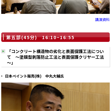
講演資料
第五部(45分) 16:10~16:55
「コンクリート構造物の劣化と表面保護工法につい
て ～塗膜型剥落防止工法と表面保護クリヤー工法
～」
日本ペイント販売(株) 中丸大輔氏