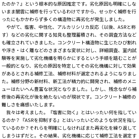
たのか？』という根本的な原因推定です。劣化原因も明確にしな
いまま闇雲に補修を行っているわけですから、せっかく補修を行
ったにもかかわらず多くの構造物に再劣化が発生しました。
やがて、塩害、中性化、アルカリシリカ反応（以後、ASRと称
す）などの劣化に関する知見も整理蓄積され、その調査方法など
も確立されていきました。コンクリート構造物に生じたひび割れ
や浮き・はく離などのさまざまな変状に対し、詳細調査、室内試
験等を実施して劣化機構を明らかにするという手順を踏むことが
一般的となり、劣化の原因を特定してその劣化機構に対して効果
があるとされる補修工法、補修材料が選定されるようになりまし
た。補修分野の新材料、新工法が精力的に開発され、補修のメニ
ューはたいへん豊富な状況となりました。しかし、残念ながら補
修後の再劣化が後を絶たないのが現状です。コンクリート補修の
難しさを痛感いたします。
我々は考えました。『塩害に効く』とはいったい何を指してい
るのか？『ASRを抑制する』とはいったいどのような状況を指し
ているのか？それらを明確にしなければまた再劣化を繰り返して
しまうはずだと。その結果、劣化機構に応じて補修工法を選定す