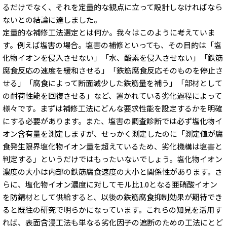
るだけでなく、それを定量的な観点に立って設計しなければなら
ないとの結論に達しました。
定量的な補修工法選定とは何か。我々はこのように考えていま
す。例えば塩害の場合。塩害の補修といっても、その目的は「塩
化物イオンを侵入させない」「水、酸素を侵入させない」「鉄筋
腐食反応の速度を緩和させる」「鉄筋腐食反応そのものを停止さ
せる」「腐食によって断面減少した鉄筋量を補う」「部材として
の耐荷性能を回復させる」など、置かれている劣化過程によって
様々です。まずは補修工法にどんな要求性能を設定するかを明確
にする必要があります。また、塩害の調査診断では必ず塩化物イ
オン含有量を測定しますが、せっかく測定したのに「測定値が腐
食発生限界塩化物イオン量を超えているため、劣化機構は塩害と
判定する」というだけではもったいないでしょう。塩化物イオン
濃度の大小は内部の鉄筋腐食速度の大小と関係性があります。さ
らに、塩化物イオン濃度に対してモル比1.0となる亜硝酸イオン
を防錆材として供給すると、以後の鉄筋腐食抑制効果が期待でき
ると既往の研究で明らかになっています。これらの知見を活用す
れば、表面含浸工法も単なる劣化因子の遮断のための工法にとど