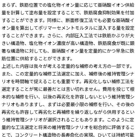
まらず、鉄筋位置での塩化物イオン量に応じて亜硝酸イオン供給
量を計算して塗布量を設定することで、鉄筋腐食抑制効果を付加
することができます。同様に、断面修復工法でも必要な亜硝酸イ
オン量を算出してポリマーセメントモルタルに混入する量を設定
することができます。さらに、内部圧入工法では鉄筋かぶりが大
きい構造物、塩化物イオン濃度が高い構造物、鉄筋腐食が既に顕
著な構造物に対しても、亜硝酸イオン量を定量的にかつ早急に鉄
筋位置に供給することができます。
上述した内容は我々が考える定量的な補修の考え方の一部です。
また、この定量的な補修工法選定に加え、補修後の維持管理シナ
リオを時間軸で捉えることも重要です。再劣化しない補修工法を
選定することが常に最善だとは言い切れません。費用を投じて根
本的な補修を行い、以後の再劣化を許容しないという維持管理シ
ナリオもありますし、まずは必要最小限の補修を行い、その後の
再劣化も許容して再劣化と再補修を繰り返しながら供用するとい
う維持管理シナリオが選択されることもあります。このように定
量的な工法選定と将来の維持管理シナリオを総合的に評価するこ
とで、コンクリート構造物の長寿命化の実現、ひいては持続可能