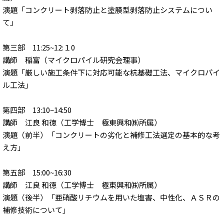
演題「コンクリート剥落防止と塗膜型剥落防止システムについ
て」
第三部 11:25~12:１0
講師 稲富（マイクロパイル研究会理事）
演題「厳しい施工条件下に対応可能な杭基礎工法、マイクロパイ
ル工法」
第四部 13:10~14:50
講師 江良 和徳（工学博士 極東興和㈱所属）
演題（前半）「コンクリートの劣化と補修工法選定の基本的な考
え方」
第五部 15:00~16:30
講師 江良 和徳（工学博士 極東興和㈱所属）
演題（後半）「亜硝酸リチウムを用いた塩害、中性化、ＡＳＲの
補修技術について」