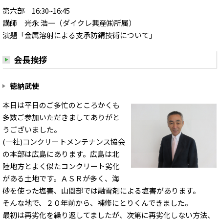
第六部 16:30~16:45
講師 光永 浩一（ダイクレ興産㈱所属）
演題「金属溶射による支承防錆技術について」
会長挨拶
徳納武使
本日は平日のご多忙のところかくも
多数ご参加いただきましてありがと
うございました。
(一社)コンクリートメンテナンス協会
の本部は広島にあります。広島は北
陸地方とよく似たコンクリート劣化
がある土地です。ＡＳＲが多く、海
砂を使った塩害、山間部では融雪剤による塩害があります。
そんな地で、２０年前から、補修にとりくんできました。
最初は再劣化を繰り返してましたが、次第に再劣化しない方法、