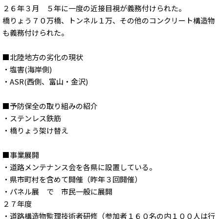
２６年３月 ５年に一度の近接目視が義務付けられた。
橋りょう７０万橋、トンネル１万、その他のコンクリート構造物
も義務付けられた。
■北陸地方の劣化の現状
・塩害(海岸側)
・ASR(西側、富山・金沢)
■予防保全の取り組みの紹介
・ステンレス鉄筋
・橋りょう架け替え
■事業展開
・道路メンテナンス会を各県に設置している。
・県市町村を含めて開催（昨年３回開催）
・パネル展 で 市民一般に展開
２７年度
・道路構造物監理技術者研修（参加者１６０名の内１００人は行