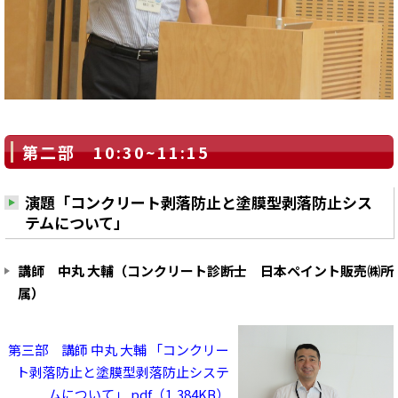
第二部 10:30~11:15
演題「コンクリート剥落防止と塗膜型剥落防止シス
テムについて」
講師 中丸 大輔（コンクリート診断士 日本ペイント販売㈱所
属）
第三部 講師 中丸 大輔 「コンクリー
ト剥落防止と塗膜型剥落防止システ
ムについて」 pdf（1,384KB）