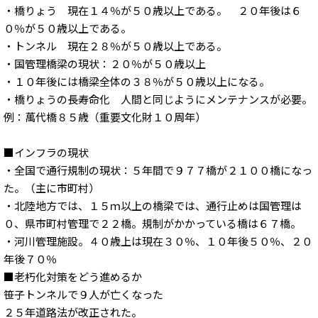
・橋りょう 現在１４％が５０歳以上である。 ２０年後は６
０％が５０歳以上である。
・トンネル 現在２８％が５０歳以上である。
・国管理橋梁の現状：２０％が５０歳以上
・１０年後には橋梁全体の３８％が５０歳以上になる。
・橋りょうの長寿命化 人間と同じようにメンテナンスが必要。
例：萬代橋８５歳（重要文化財１０周年）
■インフラの現状
・全国で通行規制の現状：５年間で９７７橋が２１００橋になっ
た。（主に市町村）
・北陸地方では、１５ｍ以上の橋梁では、通行止めは国管理は
０、県市町村管理で２２橋。規制がかかっている橋は６７橋。
・河川管理施設。４０歳上は現在３０％、１０年後５０％、２０
年後７０％
■老朽化対策をどう進めるか
笹子トンネルで９人が亡くなった
２５年道路法が改正された。