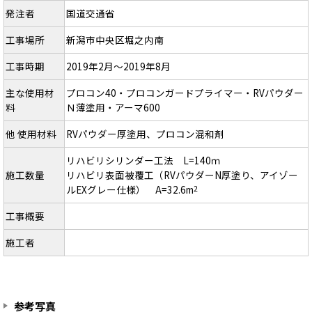
発注者
国道交通省
工事場所
新潟市中央区堀之内南
工事時期
2019年2月～2019年8月
主な使用材
プロコン40・プロコンガードプライマー・RVパウダー
料
Ｎ薄塗用・アーマ600
他 使用材料
RVパウダー厚塗用、プロコン混和剤
リハビリシリンダー工法 L=140ｍ
施工数量
リハビリ表面被覆工（RVパウダーN厚塗り、アイゾー
ルEXグレー仕様） A=32.6m
2
工事概要
施工者
参考写真