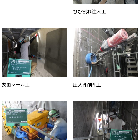
ひび割れ注入工
表面シール工
圧入孔削孔工