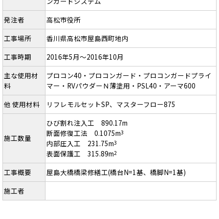
ンガードシステム
発注者
高松市役所
工事場所
香川県高松市屋島西町地内
工事時期
2016年5月～2016年10月
主な使用材
プロコン40・プロコンガード・プロコンガードプライ
料
マー・RVパウダーＮ薄塗用・PSL40・アーマ600
他 使用材料
リフレモルセットSP、マスターフロー875
ひび割れ注入工 890.17m
断面修復工法 0.1075m
3
施工数量
内部圧入工 231.75m
3
表面保護工 315.89m
2
工事概要
屋島大橋橋梁修繕工(橋台N=1基、橋脚N=1基)
施工者