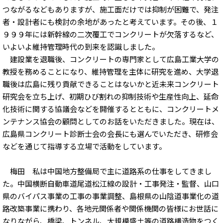
つながるなどもありますが、施工面だけでは抑制が困難で、発注
者・設計者にも検討の余地があったと考えています。その後、１
９９９年には新幹線の二次覆工でコンクリートが欠落するなど、
いよいよ維持管理時代の到来を認識しました。
建設業を退職後、コンクリートの専門家として広島工業大学の
教授を務めることになり、維持管理を主体に研究を進め、大学退
職後は広島に残り貢献できることはないかと近未来コンクリート
研究会を立ち上げ、初期ひび割れの抑制技術や生産性向上、延命
化技術に関する協議会などを開催するとともに、コンクリートメ
ンテナンス協会の顧問としてのお話をいただきました。現在は、
広島県コンクリート診断士会の会長にも選んでいただき、研修会
などを通じて指導する立場で活動をしています。
梅田 私は中国地方整備局で主に道路系の仕事をしてきまし
た。中国横断自動車道尾道松江線の設計・工事発注・監督、山口
県のバイパス事業の工事の事業調整、島根県の山陰道事業化の道
路改築事業に携わり、各地元関係者や関係機関の皆様にお世話に
なりながら、橋梁、トンネル、大規模盛土等の道路構造物をつく