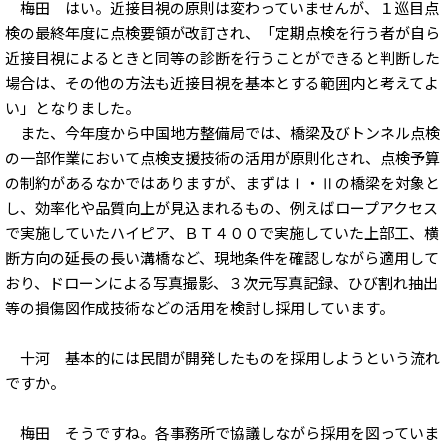
梅田 はい。近接目視の原則は変わっていませんが、１巡目点
検の最終年度に点検要領が改訂され、「定期点検を行う者が自ら
近接目視によるときと同等の診断を行うことができると判断した
場合は、その他の方法も近接目視を基本とする範囲内と考えてよ
い」となりました。
また、今年度から中国地方整備局では、橋梁及びトンネル点検
の一部作業において点検支援技術の活用が原則化され、点検予算
の制約があるなかではありますが、まずはⅠ・Ⅱの橋梁を対象と
し、効率化や品質向上が見込まれるもの、例えばロープアクセス
で実施していたハイピア、ＢＴ４００で実施していた上部工、横
断方向の延長の長い溝橋など、現地条件を確認しながら適用して
おり、ドローンによる写真撮影、３次元写真記録、ひび割れ抽出
等の損傷図作成技術などの活用を検討し採用しています。
十河 基本的には民間が開発したものを採用しようという流れ
ですか。
梅田 そうですね。各事務所で協議しながら採用を図っていま