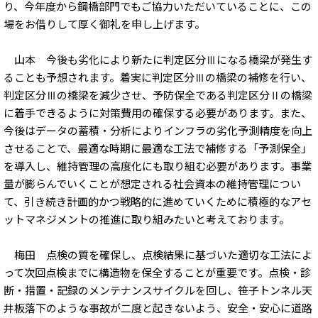
り、今年度から鋼橋部門でもご協力いただいていることに、この
場をお借りして厚く御礼を申し上げます。
山本 今後も劣化により新たに判定区分Ⅲになる橋梁が発生す
ることも予想されます。着実に判定区分Ⅲの橋梁の補修を行い、
判定区分Ⅲの橋梁を減少させ、予防保全である判定区分Ⅱの橋梁
に着手できるように対策費用の確保する必要があります。また、
今後はデータの蓄積・分析によりインフラの劣化予測精度を向上
させることで、最適な時期に最適な工法で補修する「予測保全」
を導入し、維持管理の高度化にも取り組む必要があります。事業
量が膨らんでいくことが想定される社会資本の維持管理につい
て、引き続き計画的かつ戦略的に進めていくために積極的なアセ
ットマネジメントの推進に取り組みたいと考えております。
梅田 点検の質を確保し、点検結果に基づいた適切な工法によ
って次回点検までに構造物を保全することが重要です。点検・診
断・措置・記録のメンテナンスサイクルを回し、笹子トンネル天
井板落下のような事故が二度と起きないよう、安全・安心に道路