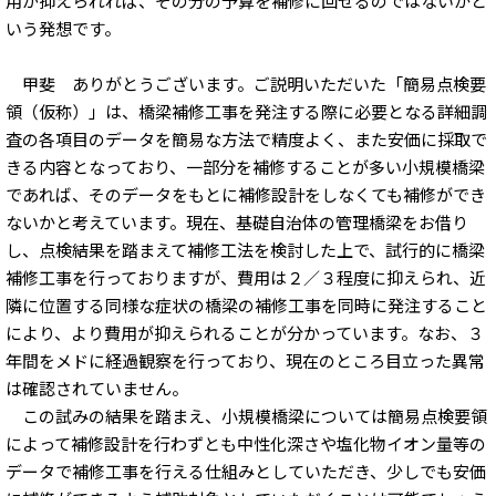
用が抑えられれば、その分の予算を補修に回せるのではないかと
いう発想です。
甲斐 ありがとうございます。ご説明いただいた「簡易点検要
領（仮称）」は、橋梁補修工事を発注する際に必要となる詳細調
査の各項目のデータを簡易な方法で精度よく、また安価に採取で
きる内容となっており、一部分を補修することが多い小規模橋梁
であれば、そのデータをもとに補修設計をしなくても補修ができ
ないかと考えています。現在、基礎自治体の管理橋梁をお借り
し、点検結果を踏まえて補修工法を検討した上で、試行的に橋梁
補修工事を行っておりますが、費用は２／３程度に抑えられ、近
隣に位置する同様な症状の橋梁の補修工事を同時に発注すること
により、より費用が抑えられることが分かっています。なお、３
年間をメドに経過観察を行っており、現在のところ目立った異常
は確認されていません。
この試みの結果を踏まえ、小規模橋梁については簡易点検要領
によって補修設計を行わずとも中性化深さや塩化物イオン量等の
データで補修工事を行える仕組みとしていただき、少しでも安価