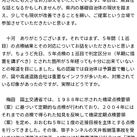
な話となるかもしれませんが、県内の基礎自治体の現状を踏ま
え、少しでも現状が改善できることを願い、ご提案という立場で
参加させていただきたいと思います。
十河 ありがとうございます。それではまず、５年間（１巡
目）の点検結果とその対応についてお話をいただきたいと思いま
すが、ちょうど先日、５年点検の１巡目で判定区分Ⅲ（早期に措
置を講ずべき）とされた箇所が５年経っても十分に出来ていない
との報道を目にしました。私の認識では自治体は予算面で難しい
が、国や高速道路会社は重要なインフラが多いため、対策されて
いる印象があったのですが、実際はどうですか。
梅田 国土交通省では、１９８８年に示された橋梁点検要領
（案）に基づいて定期的な点検が行われており、２００４年には
それまでの点検で得られた知見を反映して橋梁定期点検要領
（案）を定め、おおむね５年に１度の近接目視を主体とする点検
を行ってきました。その後、笹子トンネルの天井板崩落事故を受