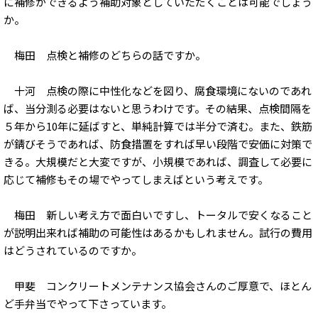
に補修ができるよう補助対象としていただくことは可能でしょう
か。
梅田 点検と補修のどちらの話ですか。
十河 点検の際に中性化などを図り、腐食環境にないのであれ
ば、当分測る必要はないと思うわけです。その結果、点検間隔を
５年から10年に延ばすと、単純計算では半分で済む。また、鉄筋
が錆びそうであれば、防食措置をすれば早い段階で安価に対策で
きる。大規模だと大変ですが、小規模であれば、調査して必要に
応じて補修もその場でやってしまえばという考えです。
梅田 新しい考え方で面白いですし、トータルで安くなること
が説明出来れば補助の可能性はあるかもしれません。試行の費用
はどうされているのですか。
甲斐 コンクリートメンテナンス協会さんのご厚意で、ほとん
ど手弁当でやって下さっています。