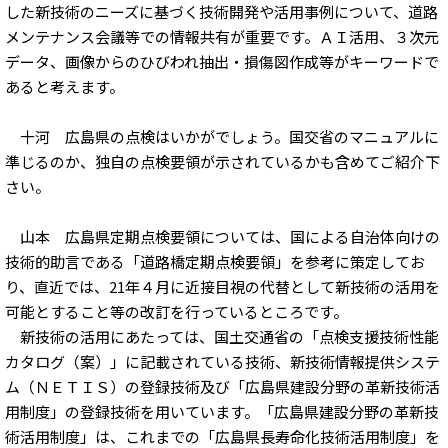
した新技術のニーズに基づく技術開発や活用事例について、道路
メンテナンス会議等での情報共有が重要です。ＡＩ活用、３次元
データ、画像からのひびわれ抽出・損傷図作成等がキーワードで
あると考えます。
十河 広島県の点検はいかがでしょう。国交省のマニュアルに
準じるのか、独自の点検要領が示されているかも含めてご紹介下
さい。
山本 広島県定期点検要領については、国による自治体向けの
技術的助言である「道路橋定期点検要領」を参考に策定してお
り、直近では、21年４月に近接目視の代替として新技術の活用を
可能とすること等の改訂を行っているところです。
新技術の活用にあたっては、国土交通省の「点検支援技術性能
カタログ（案）」に記載されている技術、新技術情報提供システ
ム（ＮＥＴＩＳ）の登録技術及び「広島県建設分野の革新技術活
用制度」の登録技術を用いています。「広島県建設分野の革新技
術活用制度」は、これまでの「広島県長寿命化技術活用制度」を