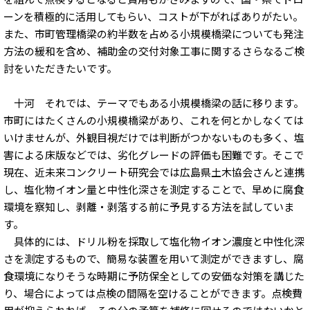
ーンを積極的に活用してもらい、コストが下がればありがたい。
また、市町管理橋梁の約半数を占める小規模橋梁についても発注
方法の緩和を含め、補助金の交付対象工事に関するさらなるご検
討をいただきたいです。
十河 それでは、テーマでもある小規模橋梁の話に移ります。
市町にはたくさんの小規模橋梁があり、これを何とかしなくては
いけませんが、外観目視だけでは判断がつかないものも多く、塩
害による床版などでは、劣化グレードの評価も困難です。そこで
現在、近未来コンクリート研究会では広島県土木協会さんと連携
し、塩化物イオン量と中性化深さを測定することで、早めに腐食
環境を察知し、剥離・剥落する前に予見する方法を試していま
す。
具体的には、ドリル粉を採取して塩化物イオン濃度と中性化深
さを測定するもので、簡易な装置を用いて測定ができますし、腐
食環境になりそうな時期に予防保全としての安価な対策を講じた
り、場合によっては点検の間隔を空けることができます。点検費