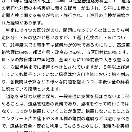
けて13年に道路法が改正、14年には社整審道路分科会にて「道路
の老朽化対策の本格実施に関する提言」が出され、５年に１度の
定期点検に関する省令が告示・施行され、１巡目の点検が開始さ
れた経緯があります。
判定には４つの区分があり、問題になっているのはこのうち判
定区分Ⅲ・Ⅳの話だと思いますが、１巡目点検のⅢ・Ⅳについ
て、21年度末での着手率は整備局が99％であるのに対し、高速道
路管理は69％、都道府県・政令市は62％、市区町村は50％です。
Ⅲ・Ⅳの数自体は中国地方、全国ともに10％前後で大きな差はな
く、次回点検までに措置すべきとされていますが、５年以上経過
していても着手できていない橋梁は地方自治体において約４割あ
り、各機関は予算などの様々な問題を抱えつつ、事後保全の解消
に努めている段階といえます。
道路を良好な状態に保ち、一般交通に支障を及ぼさないよう努
めることは、道路管理者の責務であり、点検をやって終わりでは
なく、しっかり措置していくことが重要。措置しないことによる
コンクリート片の落下やメタル橋の亀裂の進展などは避けるべき
で、道路を安全・安心に利用してもらうためにも、取組みを実施