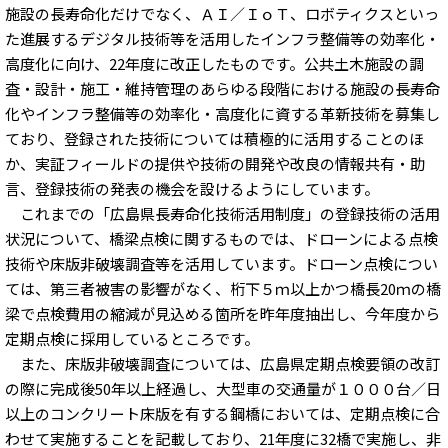
施設の長寿命化だけでなく、ＡＩ／ＩｏＴ、ロボティクスといっ
た進展するデジタル技術等を活用したインフラ整備等の効率化・
高度化に向け、22年度に改正したものです。公共土木施設の調
査・設計・施工・維持管理のあらゆる段階における施設の長寿命
化やインフラ整備等の効率化・高度化に資する革新技術を募集し
ており、登録された技術については積極的に活用することのほ
か、実証フィールドの提供や技術の開発や改良の情報共有・助
言、登録技術の発表の機会を設けるようにしています。
これまでの「広島県長寿命化技術活用制度」の登録技術の活用
状況について、橋梁点検に関するものでは、ドローンによる点検
技術や床版非破壊調査等を活用しています。ドローン点検につい
ては、第三者被害の影響がなく、桁下５ｍ以上かつ橋長20ｍの橋
梁で点検費用の縮減が見込める箇所を昨年度抽出し、今年度から
定期点検に採用しているところです。
また、床版非破壊調査については、広島県定期点検要領の改訂
の際に完成後50年以上経過し、大型車の交通量が１０００台／日
以上のコンクリート床版を有する鋼橋においては、定期点検に合
わせて実施することを記載しており、21年度に32橋で実施し、非