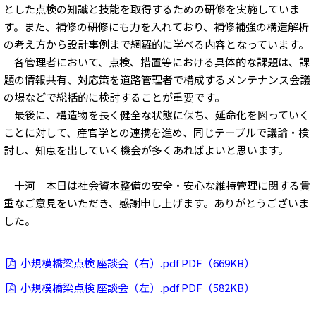
とした点検の知識と技能を取得するための研修を実施していま
す。また、補修の研修にも力を入れており、補修補強の構造解析
の考え方から設計事例まで網羅的に学べる内容となっています。
各管理者において、点検、措置等における具体的な課題は、課
題の情報共有、対応策を道路管理者で構成するメンテナンス会議
の場などで総括的に検討することが重要です。
最後に、構造物を長く健全な状態に保ち、延命化を図っていく
ことに対して、産官学との連携を進め、同じテーブルで議論・検
討し、知恵を出していく機会が多くあればよいと思います。
十河 本日は社会資本整備の安全・安心な維持管理に関する貴
重なご意見をいただき、感謝申し上げます。ありがとうございま
した。
小規模橋梁点検 座談会（右）.pdf PDF（669KB）
小規模橋梁点検 座談会（左）.pdf PDF（582KB）