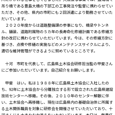
吊り橋である豊島大橋の下部工の工事発注や監督に携わらせてい
ただき、その他、県内の市町にも２回派遣により勤務させていた
だいています。
２０２０年度からは道路整備課の参事になり、橋梁やトンネ
ル、舗装、道路附属物の５カ年の長寿命化修繕計画である修繕方
針の改訂に携わらせていただいています。今は、その修繕方針に
基づき、点検や修繕の実施などのメンテナンスサイクルにより、
適切な維持管理ができるように努めているところです。
十河 市町を代表して、広島県土木協会研修担当監の甲斐さん
にご参加いただいています。自己紹介をお願いします。
甲斐 はい。私は１９８８年に広島県土木協会に入社したの
ち、92年に土木協会から分離独立する形で設立された広島県建設
技術センターへ移籍。その後、２０１０年のセンター解散に伴
い、土木協会へ再移籍し、現在は広島県内の基礎自治体に所属す
る土木関係職員を対象に研修会を開催させていただいており、十
河さんにも大きなお力添えをいただいています。本日は、無責任