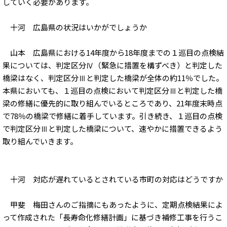
していく必要があります。
十河 広島県の状況はいかがでしょうか
山本 広島県における14年度から18年度までの１巡目の点検結
果については、判定区分Ⅳ（緊急に措置を構ずべき）と判定した
橋梁はなく、判定区分Ⅲと判定した橋梁が全体の約11％でした。
本県においても、１巡目の点検において判定区分Ⅲと判定した橋
梁の修繕に優先的に取り組んでいるところであり、21年度末時点
で78％の橋梁で修繕に着手しています。引き続き、１巡目の点検
で判定区分Ⅲと判定した橋梁について、速やかに措置できるよう
取り組んでいきます。
十河 対応が遅れているとされている市町の対応はどうですか
甲斐 梅田さんのご指摘にもあったように、定期点検結果によ
って作成された「長寿命化修繕計画」に基づき補修工事を行うこ