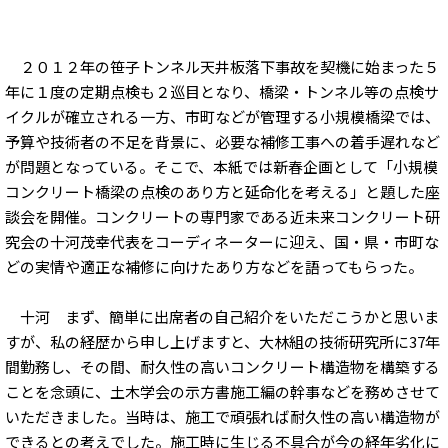
２０１２年の笹子トンネル天井板落下事故を契機に始まった５
年に１度の定期点検も２巡目となり、橋梁・トンネル等の点検サ
イクルが確立される一方、市町などが管理する小規模橋梁では、
予算や技術者の不足を背景に、必要な補修工事への着手遅れなど
が問題となっている。そこで、本紙では新春企画として「小規模
コンクリート橋梁の点検のあり方と延命化を考える」と題した座
談会を開催。コンクリートの専門家である近未来コンクリート研
究会の十河茂幸代表をコーディネーターに迎え、国・県・市町な
どの実情や適正な補修に向けたあり方などを語ってもらった。
十河 まず、簡単に出席者の自己紹介をいただこうかと思いま
すが、私の経歴から申し上げますと、大林組の技術研究所に37年
間勤務し、その間、耐久性の高いコンクリート構造物を構築する
ことを念頭に、土木学会の示方書施工編の幹事などを務めさせて
いただきました。当時は、施工で頑張れば耐久性の高い構造物が
できるとの考えでした。施工時に生じる不具合が今の経年劣化に