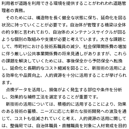
利用者が道路を利用できる環境を提供することがわれわれ道路管
理者の責務。
そのためには、構造物を長く健全な状態に保ち、延命化を図る
状況に持っていくことが必要です。自治体が管理する橋梁は全体
の約９割と言われており、自治体のメンテナンスサイクルが回る
ような個別の取組みや支援が必要と考えています。大きな課題と
して、市町村における技術系職員の減少、社会保障関係費の増加
に伴う厳しい公共事業関係費の将来見通しがありますが、これら
の課題を解決していくためには、事後保全から予防保全へ転換
し、延命化と長期的なコスト縮減を図ること、新技術の活用によ
る効率化や品質向上、人的資源を十分に活用することが挙げられ
ます。
点検データを活用し、損傷がよく発生する部位や条件を分析
し、効果的な補修工法を選定することが重要です。
新技術の活用については、積極的に活用することにより、効果
のある技術の蓄積、ニーズに応じた新たな技術開発への波及を通
じて、コストも低減されていくと考え、人的資源の活用に関して
は、整備局では、自治体職員・直轄職員を対象に人材育成を目的