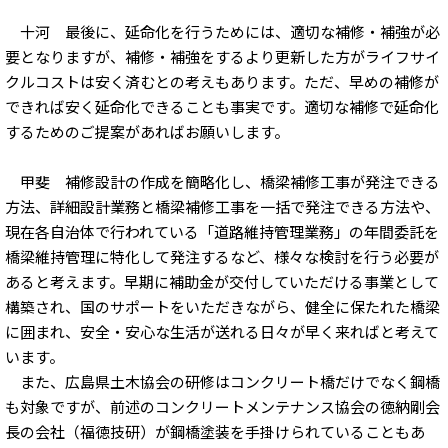
十河 最後に、延命化を行うためには、適切な補修・補強が必
要となりますが、補修・補強をするより更新した方がライフサイ
クルコストは安く済むとの考えもあります。ただ、早めの補修が
できれば安く延命化できることも事実です。適切な補修で延命化
するためのご提案があればお願いします。
甲斐 補修設計の作成を簡略化し、橋梁補修工事が発注できる
方法、詳細設計業務と橋梁補修工事を一括で発注できる方法や、
現在各自治体で行われている「道路維持管理業務」の年間委託を
橋梁維持管理に特化して発注するなど、様々な検討を行う必要が
あると考えます。早期に補助金が交付していただける事業として
構築され、国のサポートをいただきながら、健全に保たれた橋梁
に囲まれ、安全・安心な生活が送れる日々が早く来ればと考えて
います。
また、広島県土木協会の研修はコンクリート橋だけでなく鋼橋
も対象ですが、前述のコンクリートメンテナンス協会の徳納剛会
長の会社（福徳技研）が鋼橋塗装を手掛けられていることもあ