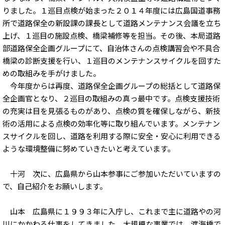
りました。１巡目点検が始まった２０１４年度には広島国道事務
所で道路保全の新設課の課長として道路メンテナンス会議を立ち
上げ、１巡目の施設点検、橋梁補修等を担当。その後、本局道路
部道路保全企画グループにて、自治体さんの点検講習会や不具合
橋梁の診断支援を行い、１巡目のメンテナンスサイクルを回すた
めの取組みを手がけました。
今年度からは再度、道路保全企画グループの総括として道路保
全企画官となり、２巡目の取組みの真っ最中です。点検支援技術
の充実は目を見張るものがあり、点検の質を確保しながら、新技
術の活用による点検の効率化等に取り組んでいます。メンテナン
スサイクルを回し、道路を利用する際に安全・安心に利用できる
ような環境整備に努めていきたいと考えています。
十河 次に、広島県から山本参事にご参加いただいていますの
で、自己紹介をお願いします。
山本 広島県に１９９３年に入庁し、これまで主に道路やの河
川にかかわる仕事をしてきました。大規模な事業では、渡海橋で