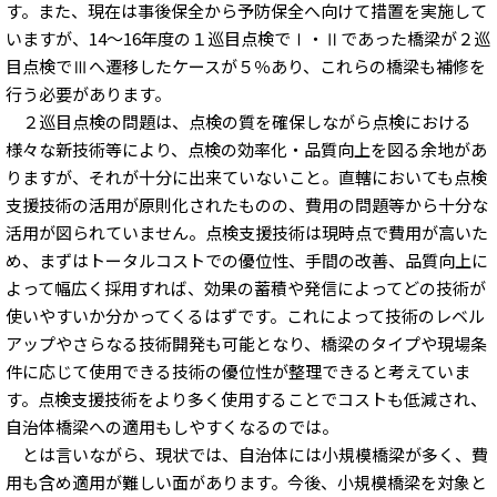
す。また、現在は事後保全から予防保全へ向けて措置を実施して
いますが、14～16年度の１巡目点検でⅠ・Ⅱであった橋梁が２巡
目点検でⅢへ遷移したケースが５％あり、これらの橋梁も補修を
行う必要があります。
２巡目点検の問題は、点検の質を確保しながら点検における
様々な新技術等により、点検の効率化・品質向上を図る余地があ
りますが、それが十分に出来ていないこと。直轄においても点検
支援技術の活用が原則化されたものの、費用の問題等から十分な
活用が図られていません。点検支援技術は現時点で費用が高いた
め、まずはトータルコストでの優位性、手間の改善、品質向上に
よって幅広く採用すれば、効果の蓄積や発信によってどの技術が
使いやすいか分かってくるはずです。これによって技術のレベル
アップやさらなる技術開発も可能となり、橋梁のタイプや現場条
件に応じて使用できる技術の優位性が整理できると考えていま
す。点検支援技術をより多く使用することでコストも低減され、
自治体橋梁への適用もしやすくなるのでは。
とは言いながら、現状では、自治体には小規模橋梁が多く、費
用も含め適用が難しい面があります。今後、小規模橋梁を対象と