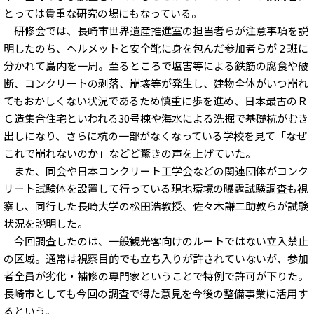
とっては貴重な研究の場にもなっている。
研修会では、長崎市世界遺産推進室の担当者らが注意事項を説
明したのち、ヘルメットと安全靴に身を包んだ参加者らが２班に
分かれて島内を一周。至るところで塩害等による鉄筋の腐食や破
断、コンクリートの剥落、崩壊等が発生し、建物全体がいつ崩れ
てもおかしくない状況であるため慎重に歩を進め、日本最古のＲ
Ｃ造集合住宅といわれる30号棟や海水による洗掘で基礎杭がむき
出しになり、さらに杭の一部がなくなっている学校を見て「なぜ
これで崩れないのか」などど驚きの声を上げていた。
また、同会や日本コンクリート工学会などの関連団体がコンク
リート試験体を設置して行っている現地環境の曝露試験調査も視
察し、同行した長崎大学の松田浩教授、佐々木謙二助教らが試験
状況を説明した。
今回調査したのは、一般観光客向けのルートではない立入禁止
の区域。通常は視察目的でも立ち入りが許されていないが、参加
者全員が劣化・補修の専門家ということで特例で許可が下りた。
長崎市としても今回の調査で得た意見を今後の整備事業に活用す
るという。