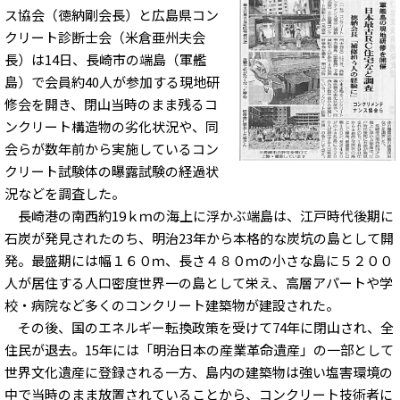
ス協会（徳納剛会長）と広島県コン
クリート診断士会（米倉亜州夫会
長）は14日、長崎市の端島（軍艦
島）で会員約40人が参加する現地研
修会を開き、閉山当時のまま残るコ
ンクリート構造物の劣化状況や、同
会らが数年前から実施しているコン
クリート試験体の曝露試験の経過状
況などを調査した。
長崎港の南西約19ｋｍの海上に浮かぶ端島は、江戸時代後期に
石炭が発見されたのち、明治23年から本格的な炭坑の島として開
発。最盛期には幅１６０ｍ、長さ４８０ｍの小さな島に５２００
人が居住する人口密度世界一の島として栄え、高層アパートや学
校・病院など多くのコンクリート建築物が建設された。
その後、国のエネルギー転換政策を受けて74年に閉山され、全
住民が退去。15年には「明治日本の産業革命遺産」の一部として
世界文化遺産に登録される一方、島内の建築物は強い塩害環境の
中で当時のまま放置されていることから、コンクリート技術者に