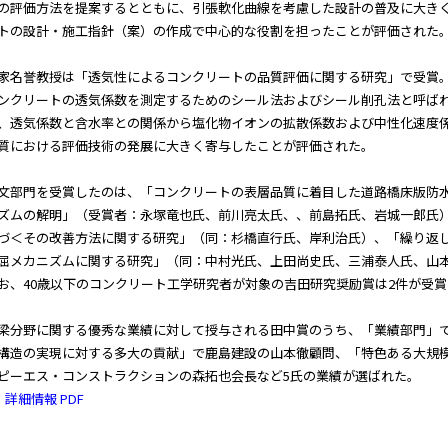
の評価方法を提案するとともに、引張軟化曲線を考慮した設計の普及に大き
トの設計・施工指針（案）の作成で中心的な役割を担ったことが評価された
家名誉教授は「透気性によるコンクリートの品質評価に関する研究」で受賞
ンクリートの透気係数を測定するためのシール法およびシール削孔法と呼ば
、透気係数と含水率との関係から塩化物イオンの拡散係数および中性化速度
質における評価技術の発展に大きく寄与したことが評価された。
文部門を受賞したのは、「コンクリートの表層品質に着目した道路橋床版防
ズムの解明」（受賞者：永塚竜也氏、前川亮太氏、、前島拓氏、岩城一郎氏
づ＜その改善方法に関する研究」（同：杉橋直行氏、岸利治氏）、「繰り返し
屈メカニズムに関する研究」（同：中村光氏、上田尚史氏、三浦泰人氏、山本
お、40歳以下のコンクリート工学研究者が対象の吉田研究奨励賞は2件が受
梁分野に関する優秀な業績に対して授与される田中賞のうち、「業績部門」で
構造の実現に対する多大の貢献」で鹿島建設の山本徹顧問、「特色ある大規模
ピーエス・コンストラクションの森拓也会長など5氏の業績が選ばれた。
詳細情報 PDF