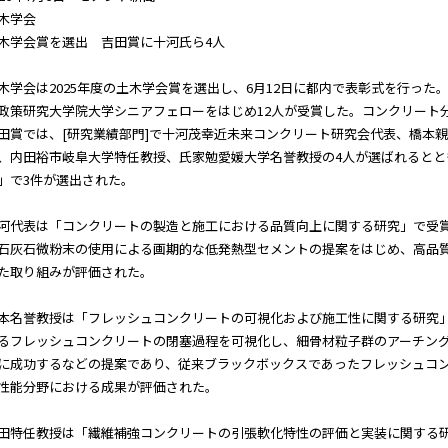
土木学会
木学会賞を選出 吉田賞に十河氏ら4人
木学会は2025年度の土木学会賞を選出し、6月12日に都内で表彰式を行った
政策研究大学院大学シニアフェローをはじめ12人が受賞した。コンクリート
田賞では、[研究業績部門]で十河茂幸近未来コンクリート研究会代表、橋本
、内田裕市岐阜大学特任教授、氏家勉愛媛大学名誉教授の4人が選ばれるとと
」で3件が選出された。
河代表は「コンクリートの製造と施工における品質向上に関する研究」で受
石灰石微粉末の使用による画期的な低発熱型セメントの提案をはじめ、高品
た取り組みが評価された。
本名誉教授は「フレッシュコンクリートの可視化および施工性に関する研究
るフレッシュコンクリートの閉塞過程を可視化し、細骨材粒子群のアーチン
に成功するなどの提案であり、従来ブラックボックスであったフレッシュコ
性能分野における成果が評価された。
田特任教授は「繊維補強コンクリートの引張軟化特性の評価と実装に関する