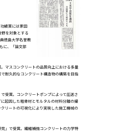
。功績賞には家田
分野を対象とする
親典徳島大学名誉教
もに、「論文部
賞。マスコンクリートの品質向上における多量
質で耐久的なコンクリート構造物の構築を目指
」で受賞。コンクリートポンプによって圧送さ
グに起因した粗骨材とモルタルの材料分離の撮
ンクリートの可視化により実現した施工機械の
研究」で受賞。繊維補強コンクリートの力学特