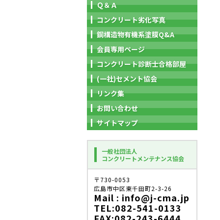
Ｑ＆Ａ
コンクリート劣化写真
鋼構造物有機系塗膜Q&A
会員専用ページ
コンクリート診断士合格部屋
(一社)セメント協会
リンク集
お問い合わせ
サイトマップ
一般社団法人
コンクリートメンテナンス協会
〒730-0053
広島市中区東千田町2-3-26
Mail : info@j-cma.jp
TEL:082-541-0133
FAX:082-243-6444