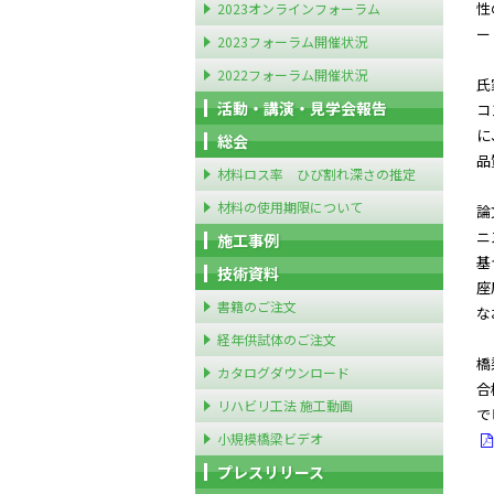
性
2023オンラインフォーラム
ー
2023フォーラム開催状況
2022フォーラム開催状況
氏
活動・講演・見学会報告
コ
に
総会
品
材料ロス率 ひび割れ深さの推定
材料の使用期限について
論
ニ
施工事例
基
技術資料
座
書籍のご注文
な
経年供試体のご注文
橋
カタログダウンロード
合
リハビリ工法 施工動画
で
小規模橋梁ビデオ
プレスリリース