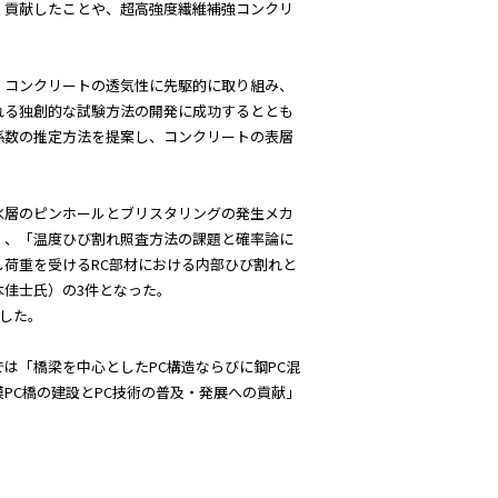
く貢献したことや、超高強度繊維補強コンクリ
。
。コンクリートの透気性に先駆的に取り組み、
れる独創的な試験方法の開発に成功するととも
係数の推定方法を提案し、コンクリートの表層
水層のピンホールとブリスタリングの発生メカ
）、「温度ひび割れ照査方法の課題と確率論に
荷重を受けるRC部材における内部ひび割れと
佳士氏）の3件となった。
賞した。
は「橋梁を中心としたPC構造ならびに鋼PC混
PC橋の建設とPC技術の普及・発展への貢献」