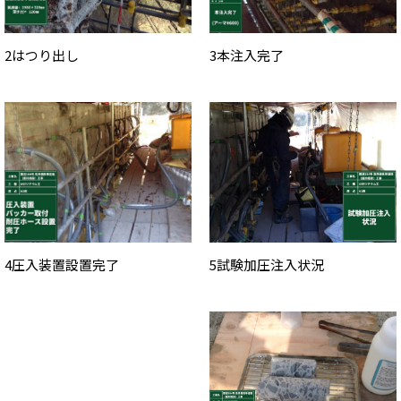
2はつり出し
3本注入完了
5試験加圧注入状況
4圧入装置設置完了