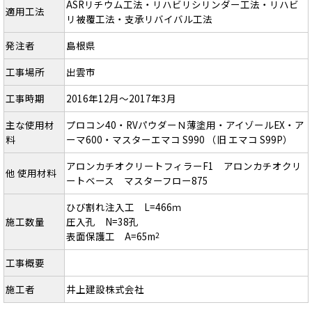
ASRリチウム工法・リハビリシリンダー工法・リハビ
適用工法
リ被覆工法・支承リバイバル工法
発注者
島根県
工事場所
出雲市
工事時期
2016年12月～2017年3月
主な使用材
プロコン40・RVパウダーＮ薄塗用・アイゾールEX・ア
料
ーマ600・マスターエマコ S990 （旧 エマコ S99P）
アロンカチオクリートフィラーF1 アロンカチオクリ
他 使用材料
ートベース マスターフロー875
ひび割れ注入工 L=466ｍ
施工数量
圧入孔 N=38孔
表面保護工 A=65m
2
工事概要
施工者
井上建設株式会社