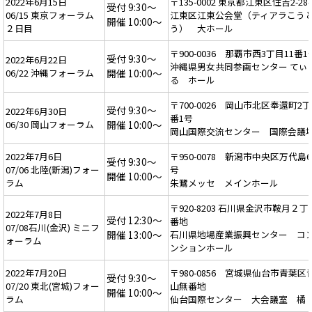
2022年6月15日
〒135-0002 東京都江東区住吉2-28-
受付 9:30～
06/15 東京フォーラム
江東区江東公会堂（ティアラこう
開催 10:00～
２日目
う） 大ホール
〒900-0036 那覇市西3丁目11番1
受付 9:30～
2022年6月22日
沖縄県男女共同参画センター てぃ
06/22 沖縄フォーラム
開催 10:00～
る ホール
〒700-0026 岡山市北区奉還町2丁
受付 9:30～
2022年6月30日
番1号
06/30 岡山フォーラム
開催 10:00～
岡山国際交流センター 国際会議
2022年7月6日
〒950-0078 新潟市中央区万代島6
受付 9:30～
07/06 北陸(新潟)フォー
号
開催 10:00～
ラム
朱鷺メッセ メインホール
〒920-8203 石川県金沢市鞍月２
2022年7月8日
受付 12:30～
番地
07/08石川(金沢) ミニフ
開催 13:00～
石川県地場産業振興センター コ
ォーラム
ンションホール
2022年7月20日
〒980-0856 宮城県仙台市青葉区
受付 9:30～
07/20 東北(宮城)フォー
山無番地
開催 10:00～
ラム
仙台国際センター 大会議室 橘