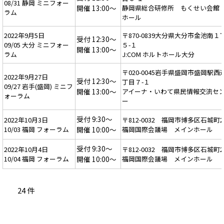
08/31 静岡 ミニフォー
開催 13:00～
静岡県総合研修所 もくせい会館 
ラム
ホール
2022年9月5日
〒870-0839大分県大分市金池南１
受付 12:30～
09/05 大分 ミニフォー
５-１
開催 13:00～
ラム
J:COM ホルトホール大分
〒020-0045岩手県盛岡市盛岡駅西
2022年9月27日
受付 12:30～
丁目７-１
09/27 岩手(盛岡) ミニフ
開催 13:00～
アイーナ・いわて県民情報交流セ
ォーラム
ー
受付 9:30～
2022年10月3日
〒812-0032 福岡市博多区石城町2
10/03 福岡 フォーラム
開催 10:00～
福岡国際会議場 メインホール
受付 9:30～
2022年10月4日
〒812-0032 福岡市博多区石城町2
10/04 福岡 フォーラム
開催 10:00～
福岡国際会議場 メインホール
24 件