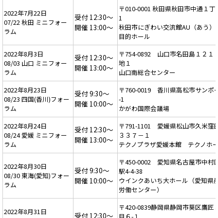
〒010-0001 秋田県秋田市中通１丁目
2022年7月22日
受付 12:30～
1
07/22 秋田 ミニフォー
開催 13:00～
秋田市にぎわい交流館AU（あう）
ラム
目的ホール
2022年8月3日
〒754-0892 山口市名田島１２１
受付 12:30～
08/03 山口 ミニフォー
地１
開催 13:00～
ラム
山口南総合センター
2022年8月23日
〒760-0019 香川県高松市サンポ
受付 9:30～
08/23 四国(香川)フォー
-1
開催 10:00～
ラム
かがわ国際会議場
2022年8月24日
〒791-1101 愛媛県松山市久米窪
受付 12:30～
08/24 愛媛 ミニフォー
３３７－１
開催 13:00～
ラム
テクノプラザ愛媛本館 テクノホ
〒450-0002 愛知県名古屋市中村
2022年8月30日
受付 9:30～
駅4-4-38
08/30 東海(愛知)フォー
開催 10:00～
ウインクあいち大ホール（愛知県
ラム
労働センター）
〒420-0839静岡県静岡市葵区鷹匠
2022年8月31日
受付 12:30～
目６-１