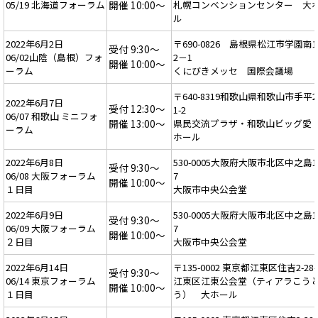
05/19 北海道フォーラム
開催 10:00～
札幌コンベンションセンター 大
ル
2022年6月2日
〒690-0826 島根県松江市学園南
受付 9:30～
06/02山陰（島根）フォ
2－1
開催 10:00～
ーラム
くにびきメッセ 国際会議場
〒640-8319和歌山県和歌山市手平
2022年6月7日
受付 12:30～
1-2
06/07 和歌山 ミニフォ
開催 13:00～
県民交流プラザ・和歌山ビッグ愛
ーラム
ホール
2022年6月8日
530-0005大阪府大阪市北区中之島1-
受付 9:30～
06/08 大阪フォーラム
7
開催 10:00～
１日目
大阪市中央公会堂
2022年6月9日
530-0005大阪府大阪市北区中之島1-
受付 9:30～
06/09 大阪フォーラム
7
開催 10:00～
２日目
大阪市中央公会堂
2022年6月14日
〒135-0002 東京都江東区住吉2-28-
受付 9:30～
06/14 東京フォーラム
江東区江東公会堂（ティアラこう
開催 10:00～
１日目
う） 大ホール