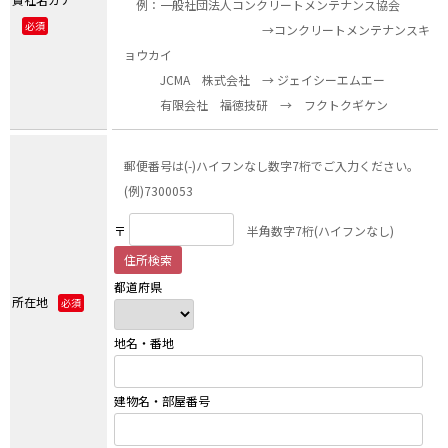
例：一般社団法人コンクリートメンテナンス協会
必須
→コンクリートメンテナンスキ
ョウカイ
JCMA 株式会社 → ジェイシーエムエー
有限会社 福徳技研 → フクトクギケン
郵便番号は(-)ハイフンなし数字7桁でご入力ください。
(例)7300053
〒
半角数字7桁(ハイフンなし)
都道府県
所在地
必須
地名・番地
建物名・部屋番号