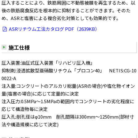
圧入することにより、鉄筋周囲に不動態被膜を再生するため、以
後の鉄筋腐食反応を根本的に抑制することができます。そのた
め、ASRと塩害による複合劣化対策としても効果的です。
ASRリチウム工法カタログ PDF（2639KB）
施工仕様
圧入装置:油圧式圧入装置「リハビリ圧入機」
抑制剤:浸透拡散型亜硝酸リチウム「プロコン40」 NETIS:CG-10
0022-A
注入量:コンクリー卜のアルカリ総量(ASRの場合)や塩化物イオン
量(塩害の場合)に応じて定量的に決定
注入圧力:0.5MPa～1.5MPaの範囲内でコンクリートの劣化程度に
応じて構造物毎に決定
圧入孔:削孔径はφ10mm 削孔間隔は300mm～1250mm(部材寸
法や構造規模に応じて決定)