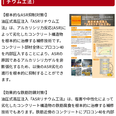
チウム工法）
【根本的なASR抑制対策!】
油圧式高圧注入『ASRリチウム工
法』は、アルカリシリ力反応(ASR)に
よって劣化したコンクリー卜構造物
を根本的に治療する補修技術です。
コンクリー卜部材全体にプ口コン40
を内部圧入することにより、ASRの
原因であるアルカリシリ力ゲルを非
膨張化するため、以後のASR劣化の
進行を根本的に抑制することができ
ます。
【効果的な鉄筋防錆対策!】
油圧式高圧注入『ASRリチウム工法』は、塩害や中性化によって
劣化したコンクリート構造物の鉄筋腐食を根本的に治療する補修
技術でもあります。鉄筋近傍のコンクリートにプ口コン40を内部