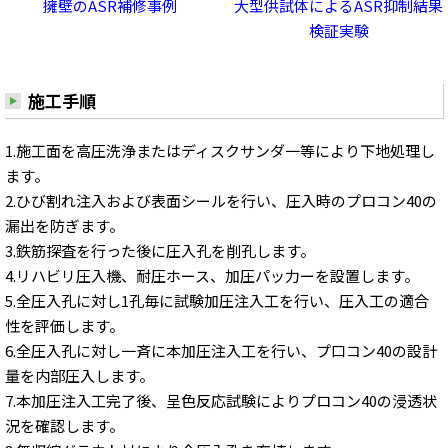
擁壁のASR補修事例
大型供試体によるASR抑制結果
検証実験
施工手順
1.施工面を高圧洗浄またはディスクサンダ一等により下地処理し
ます。
2.ひび割れ注入および表面シールを行い、圧入時のプロコン40の
漏出を防ぎます。
3.鉄筋探査を行った後に圧入孔を削孔します。
4.リハビリ圧入機、耐圧ホース、加圧パッ力ーを設置します。
5.全圧入孔に対し1孔毎に試験加圧注入工を行い、圧入工の適合
性を評価します。
6.全圧入孔に対し一斉に本加圧注入工を行い、プ口コン40の設計
量を内部圧入します。
7.本加圧注入工完了後、呈色反応試験によりプロコン40の浸透状
況を確認します。