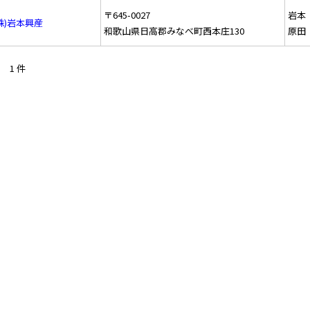
〒645-0027
岩本
株)岩本興産
和歌山県日高郡みなべ町西本庄130
原田
1 件