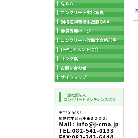
Ｑ＆Ａ
(
コンクリート劣化写真
鋼構造物有機系塗膜Q&A
会員専用ページ
コンクリート診断士合格部屋
(一社)セメント協会
リンク集
お問い合わせ
サイトマップ
一般社団法人
コンクリートメンテナンス協会
〒730-0053
広島市中区東千田町2-3-26
Mail : info@j-cma.jp
TEL:082-541-0133
FAX:082-243-6444