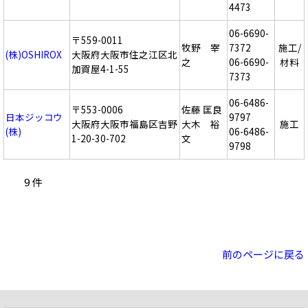
4473
06-6690-
〒559-0011
牧野 宰
7372
施工/
(株)OSHIROX
大阪府大阪市住之江区北
之
06-6690-
材料
加賀屋4-1-55
7373
06-6486-
〒553-0006
佐藤 匡良
日本ジッコウ
9797
大阪府大阪市福島区吉野
大木 裕
施工
(株)
06-6486-
1-20-30-702
文
9798
9 件
前のページに戻る