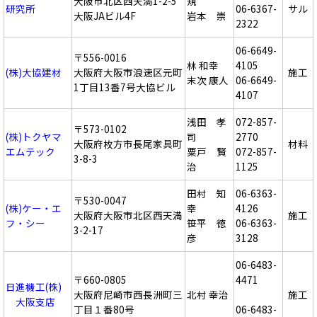
大阪市北区西天満1-2-5
規
研究所
06-6367-
サル
大阪JAビル4F
岩本 崇
2322
06-6649-
〒556-0016
林 和幸
4105
(株)大協建材
大阪府大阪市浪速区元町
施工
末次 康人
06-6649-
1丁目13番7号大協ビル
4107
浅田 孝
072-857-
〒573-0102
(株)トクヤマ
司
2770
大阪府枚方市長尾家具町
材料
エムテック
粟戸 賢
072-857-
3-8-3
治
1125
田村 知
06-6363-
〒530-0047
(株)ケー・エ
幸
4126
大阪府大阪市北区西天満
施工
フ・シー
笹平 徳
06-6363-
3-2-17
彦
3128
06-6483-
〒660-0805
4471
日進機工(株)
大阪府尼崎市西長洲町三
北村 幸治
施工
大阪支店
丁目１番80号
06-6483-