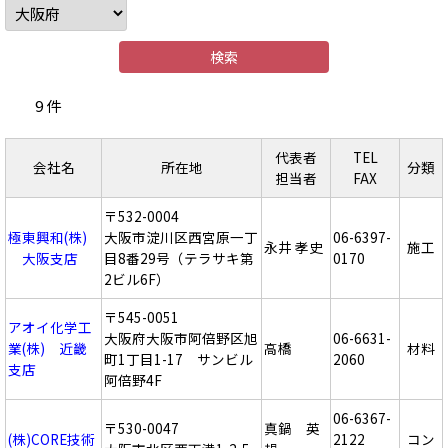
9 件
代表者
TEL
会社名
所在地
分類
担当者
FAX
〒532-0004
極東興和(株)
大阪市淀川区西宮原一丁
06-6397-
永井 孝史
施工
大阪支店
目8番29号（テラサキ第
0170
2ビル6F）
〒545-0051
アオイ化学工
大阪府大阪市阿倍野区旭
06-6631-
業(株) 近畿
高橋
材料
町1丁目1-17 サンビル
2060
支店
阿倍野4F
06-6367-
〒530-0047
真鍋 英
(株)CORE技術
2122
コン