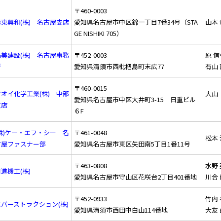
〒460-0003
極東興和(株) 名古屋支店
愛知県名古屋市中区錦一丁目7番34号（STA
山本
GE NISHIKI 705）
福美建設(株) 名古屋事務
〒452-0003
原 信
所
愛知県清須市西枇杷島町末広77
有山
〒460-0015
アオイ化学工業(株) 中部
大山
愛知県名古屋市中区大井町3-15 日重ビル
支店
６F
(株)ケー・エフ・シー 名
〒461-0048
松本
古屋ファスナー部
愛知県名古屋市東区矢田南5丁目1番11号
〒463-0808
水野
進機工(株)
愛知県名古屋市守山区花咲台2丁目401番地
川合
〒452-0933
竹内
エバーストラクション(株)
愛知県清須市西田中白山114番地
大友