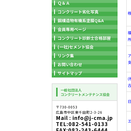
Ｑ＆Ａ
コンクリート劣化写真
鋼構造物有機系塗膜Q&A
会員専用ページ
コンクリート診断士合格部屋
(一社)セメント協会
リンク集
お問い合わせ
サイトマップ
一般社団法人
コンクリートメンテナンス協会
日
〒730-0053
広島市中区東千田町2-3-26
Mail : info@j-cma.jp
TEL:082-541-0133
FAX:082-243-6444