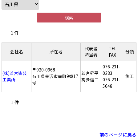
1 件
代表者
TEL
会社名
所在地
分類
担当者
FAX
076-231-
〒920-0968
(株)若宮塗装
若宮昇平
0283
石川県金沢市幸町9番17
施工
工業所
高多信二
076-231-
号
5648
1 件
前のページに戻る