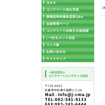
Ｑ＆Ａ
(
コンクリート劣化写真
鋼構造物有機系塗膜Q&A
会員専用ページ
コンクリート診断士合格部屋
(一社)セメント協会
リンク集
お問い合わせ
サイトマップ
一般社団法人
コンクリートメンテナンス協会
〒730-0053
広島市中区東千田町2-3-26
Mail : info@j-cma.jp
TEL:082-541-0133
FAX:082-243-6444